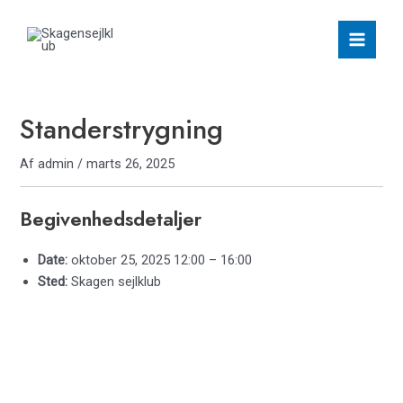
Gå
Main
til
Men
indholdet
Standerstrygning
Af
admin
/
marts 26, 2025
Begivenhedsdetaljer
Date:
oktober 25, 2025 12:00
–
16:00
Sted:
Skagen sejlklub