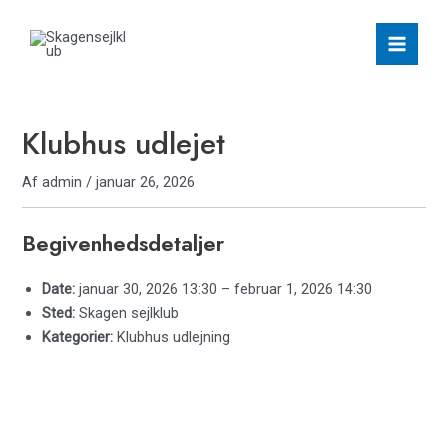
Gå
Main
til
Men
indholdet
Klubhus udlejet
Af
admin
/
januar 26, 2026
Begivenhedsdetaljer
Date:
januar 30, 2026 13:30
–
februar 1, 2026 14:30
Sted:
Skagen sejlklub
Kategorier:
Klubhus udlejning