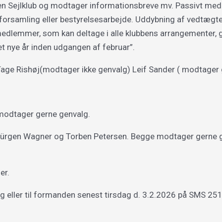
 Sejlklub og modtager informationsbreve mv. Passivt medle
ralforsamling eller bestyrelsesarbejde. Uddybning af vedtæ
dlemmer, som kan deltage i alle klubbens arrangementer, g
t nye år inden udgangen af februar”.
 er: Tage Rishøj(modtager ikke genvalg) Leif Sander ( modtager
 modtager gerne genvalg.
s Jürgen Wagner og Torben Petersen. Begge modtager gerne g
er.
ag eller til formanden senest tirsdag d. 3.2.2026 på SMS 2