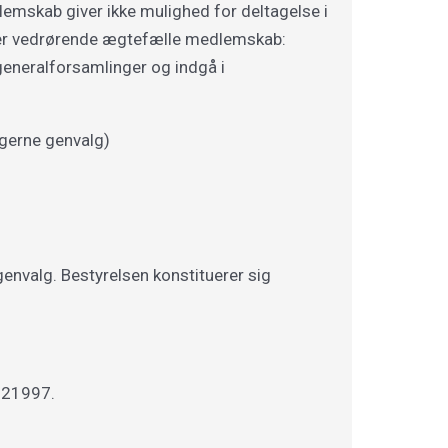
mskab giver ikke mulighed for deltagelse i
gter vedrørende ægtefælle medlemskab:
eneralforsamlinger og indgå i
 gerne genvalg)
envalg. Bestyrelsen konstituerer sig
5121997.