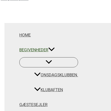
Menu
Menu
Gå
Toggle
Toggle
til
indholdet
Søg
HOME
BEGIVENHEDER
ONSDAGSKLUBBEN.
KLUBAFTEN
GÆSTESEJLER