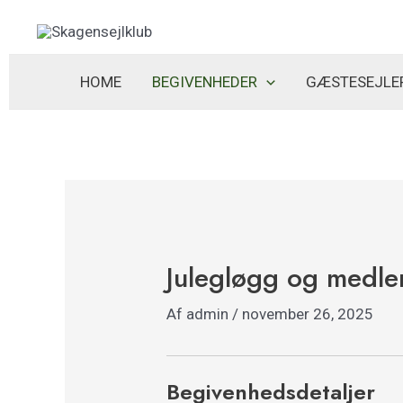
Gå
til
indholdet
HOME
BEGIVENHEDER
GÆSTESEJLE
Julegløgg og medl
Af
admin
/
november 26, 2025
Begivenhedsdetaljer